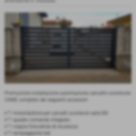
30-04-2020 08:10
-
Promozioni
Promozione installazione automazione cancello scorrevole
CAME completo dei seguenti accessori:
n°1 motoriduttore per cancelli scorrevoli serie BX
n°1 quadro comando integrato
n°1 coppia fotocellule di sicurezza
n°1 lampeggiante led