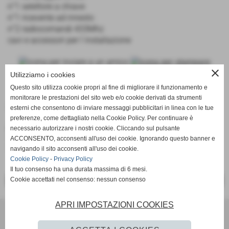
n°1 selettore a chiave
n°1 ricevente ad innesto
n°2 radiocomandi 433Mhz
cavi e accessori per l´installazione
close
Utilizziamo i cookies
Questo sito utilizza cookie propri al fine di migliorare il funzionamento e
monitorare le prestazioni del sito web e/o cookie derivati da strumenti
Collegamenti
esterni che consentono di inviare messaggi pubblicitari in linea con le tue
preferenze, come dettagliato nella Cookie Policy. Per continuare è
Automazione Came
necessario autorizzare i nostri cookie. Cliccando sul pulsante
http://www.came.com/it-it/main/prodotti.php
ACCONSENTO, acconsenti all'uso dei cookie. Ignorando questo banner e
Visita il sito ufficiale per consultare il catalogo online
navigando il sito acconsenti all'uso dei cookie.
Cookie Policy
-
Privacy Policy
Il tuo consenso ha una durata massima di 6 mesi.
Cookie accettati nel consenso: nessun consenso
<< PRECEDENTE
SUCCESSIVO >>
APRI IMPOSTAZIONI COOKIES
Blackout Elettrica s.n.c. di Ferrara E. & C.
Via Domenico da Inveruno, 2 - Dairago (MI)